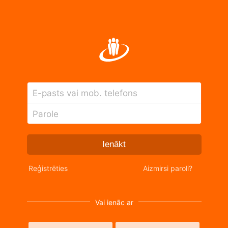
E-pasts vai mob. telefons
Parole
Ienākt
Reģistrēties
Aizmirsi paroli?
Vai ienāc ar