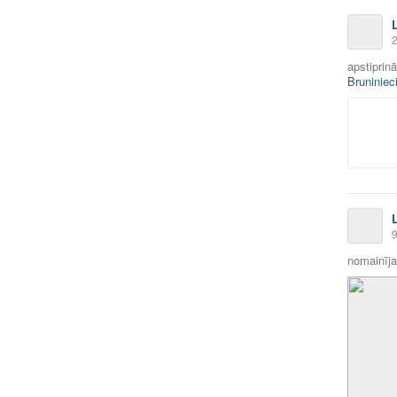
2
apstiprin
Bruniniec
9
nomainīja 