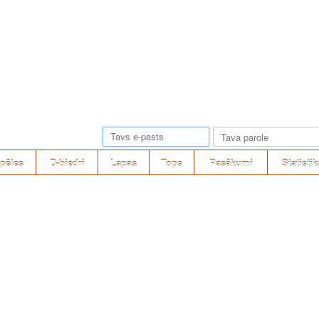
pēles
D-biedri
Lapas
Tops
Pasākumi
Statistik