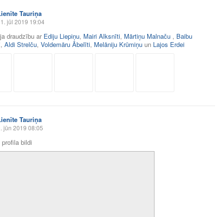
Lienīte Tauriņa
1. jūl 2019 19:04
āja draudzību ar
Ediju Liepiņu
,
Mairi Alksnīti
,
Mārtiņu Malnaču
,
Baibu
i
,
Aldi Strelču
,
Voldemāru Ābelīti
,
Melāniju Krūmiņu
un
Lajos Erdei
Lienīte Tauriņa
. jūn 2019 08:05
profila bildi