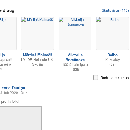
e draugi
Skatīt visus (440)
ijs
Mārtiņš Malnačš
Viktorija
Baiba
арься!!!
LV- DE-Holande-UK-
Romānova
Kirkcaldy
žaneiro
Skotija
(39)
100% Laimiga :)
39)
Rīga
Rādīt ieteikumus
Lienīte Tauriņa
3. feb 2020 13:14
profila bildi