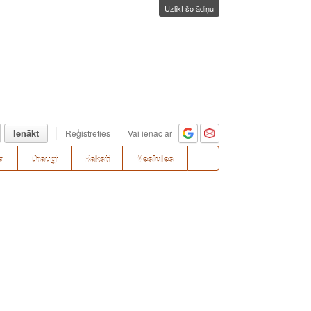
Uzlikt šo ādiņu
Ienākt
Reģistrēties
Vai ienāc ar
a
Draugi
Raksti
Vēstules