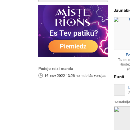
Jaunāki
Ed
Ты не п
Riode
Pēdējo reizi manīta
(
16. nov 2022 13:26 no mobilās versijas
Runā
2
nomainīja 