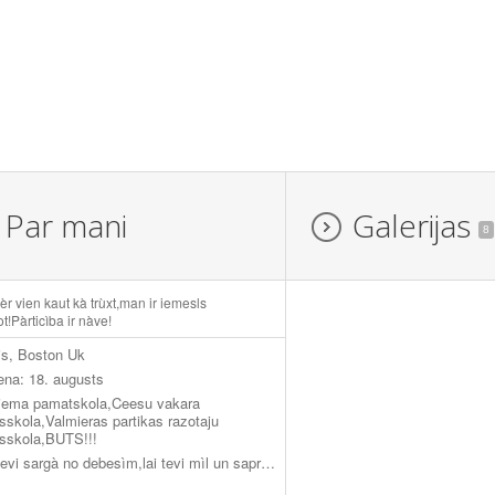
Par mani
Galerijas
8
r vien kaut kà trùxt,man ir iemesls
ot!Pàrticìba ir nàve!
is, Boston Uk
ena: 18. augusts
iema pamatskola,Ceesu vakara
sskola,Valmieras partikas razotaju
usskola,BUTS!!!
Lai tevi sargà no debesìm,lai tevi mìl un saprot uz zemes! Live or die,its your choice...