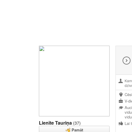
Kamè
dzìv
Cēs
V-di
Auc
vidu
vid
Lienīte Tauriņa
(37)
Pamāt