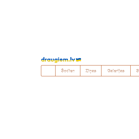
Pāriet
uz
saturu
Šodien
Ziņas
Galerijas
S