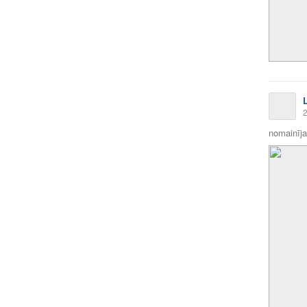
2
nomainīja 