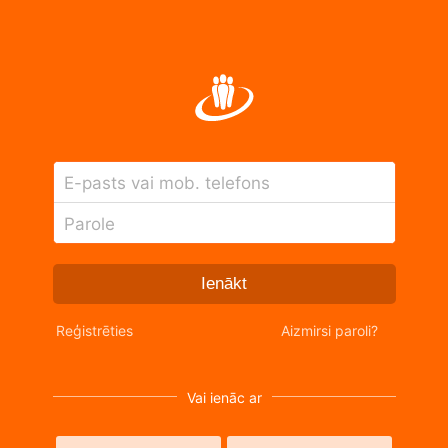
E-pasts vai mob. telefons
Parole
Ienākt
Reģistrēties
Aizmirsi paroli?
Vai ienāc ar