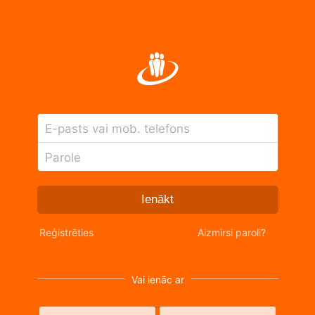
E-pasts vai mob. telefons
Parole
Ienākt
Reģistrēties
Aizmirsi paroli?
Vai ienāc ar