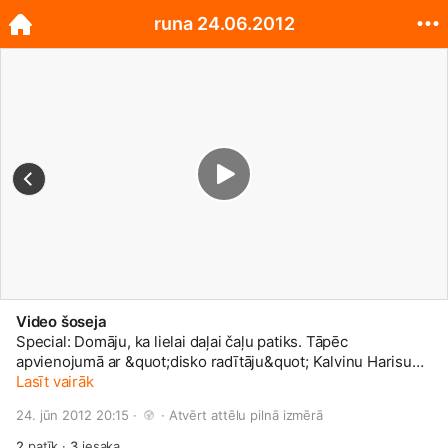
runa 24.06.2012
Video šoseja
Special: Domāju, ka lielai daļai čaļu patiks. Tāpēc
apvienojumā ar &quot;disko radītāju&quot; Kalvinu Harisu
baudiet krāsas.
Lasīt vairāk
💰
24. jūn 2012 20:15 · 
 · 
Atvērt attēlu pilnā izmērā
2
patīk
·
3
iesaka