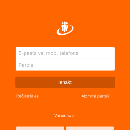
E-pasts vai mob. telefons
Parole
Ienākt
Reģistrēties
Aizmirsi paroli?
Vai ienāc ar