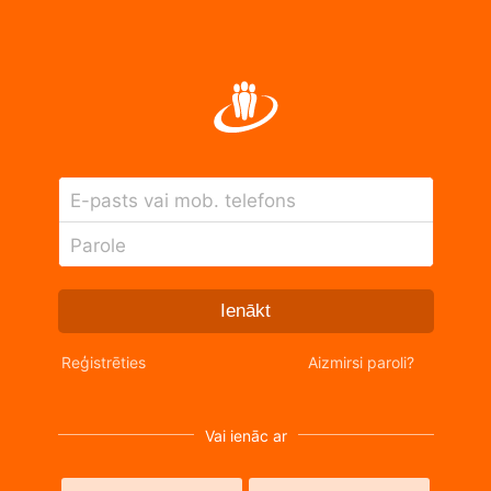
E-pasts vai mob. telefons
Parole
Ienākt
Reģistrēties
Aizmirsi paroli?
Vai ienāc ar