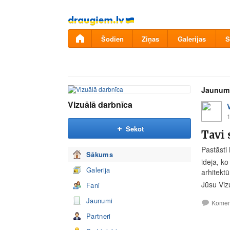
Pāriet
uz
saturu
Šodien
Ziņas
Galerijas
S
Jaunum
Vizuālā darbnīca
1
Sekot
Tavi 
Pastāsti
Sākums
ideja, ko
Galerija
arhitektū
Jūsu Viz
Fani
Jaunumi
Komen
Partneri