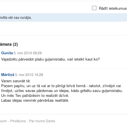
Rādīt ieteikumus
rofils vēl nav runājis.
rāmata
(2)
Gunita
5. nov 2010 09:29
Vajadzētu pārveidot plašu guļamistabu, vari ieteikt kaut ko?
Mārtiņš
5. nov 2010 16:28
Varam sarunāt tā:
Paņem papīru, un uz tā vai ar to pilnīgi brīvā formā - rakstot, zīmējot vai
līmējot, uzliec savas pārdomas un idejas, kādu gribētu savu guļamistabu.
Un mēs Tev palīdzēsim to realizēt dzīvē.
Labas idejas vienmēr pārvēršas realitātē.
kumi
Privātums
Par mums
Darbs