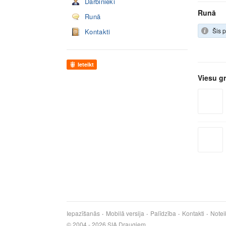
Darbinieki
Runā
Runā
Šis p
Kontakti
Ieteikt
Viesu g
Iepazīšanās
Mobilā versija
Palīdzība
Kontakti
Notei
© 2004 - 2026 SIA Draugiem