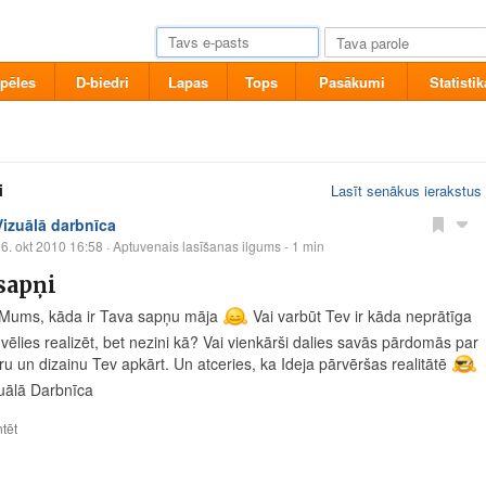
pēles
D-biedri
Lapas
Tops
Pasākumi
Statistik
i
Lasīt senākus ierakstus
Vizuālā darbnīca
6. okt 2010 16:58
· Aptuvenais lasīšanas ilgums - 1 min
sapņi
 Mums, kāda ir Tava sapņu māja
Vai varbūt Tev ir kāda neprātīga
 vēlies realizēt, bet nezini kā? Vai vienkārši dalies savās pārdomās par
ru un dizainu Tev apkārt. Un atceries, ka Ideja pārvēršas realitātē
uālā Darbnīca
tēt