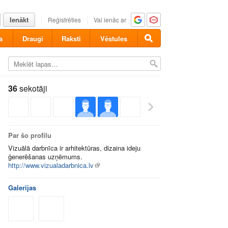
Ienākt
Reģistrēties
Vai ienāc ar
a
Draugi
Raksti
Vēstules
36
sekotāji
Par šo profilu
Vizuālā darbnīca ir arhitektūras, dizaina ideju
ģenerēšanas uzņēmums.
http://www.vizualadarbnica.lv
Galerijas