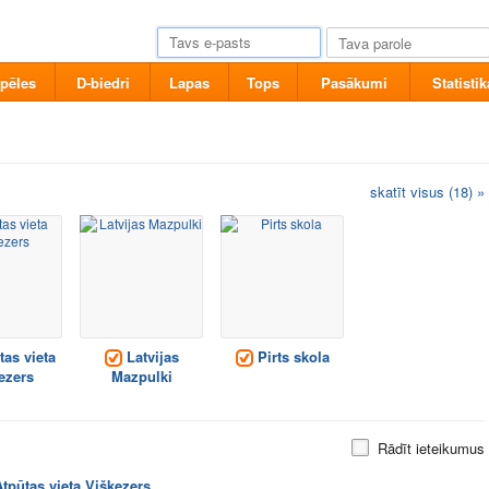
pēles
D-biedri
Lapas
Tops
Pasākumi
Statistik
skatīt visus (18) »
as vieta
Latvijas
Pirts skola
ezers
Mazpulki
Rādīt ieteikumus
Atpūtas vieta Višķezers