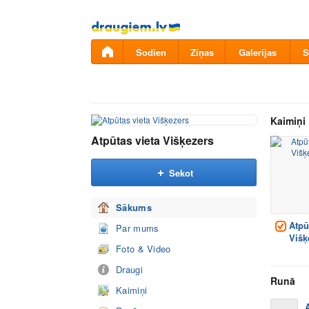
Pāriet
uz
saturu
Šodien
Ziņas
Galerijas
S
Kaimiņi
Atpūtas vieta Višķezers
Sekot
Sākums
Atpūt
Par mums
Višķ
Foto & Video
Draugi
Runā
Kaimiņi