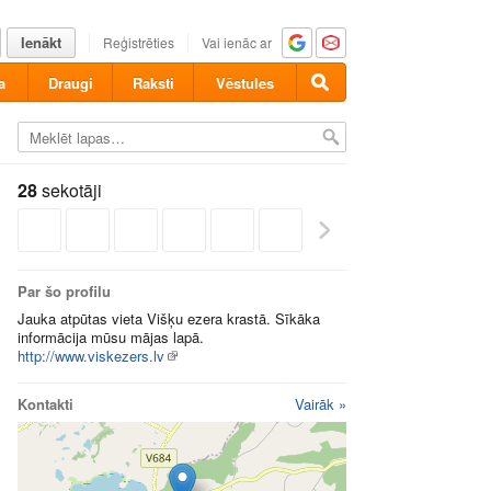
Ienākt
Reģistrēties
Vai ienāc ar
a
Draugi
Raksti
Vēstules
28
sekotāji
Par šo profilu
Jauka atpūtas vieta Višķu ezera krastā. Sīkāka
informācija mūsu mājas lapā.
http://www.viskezers.lv
Kontakti
Vairāk »