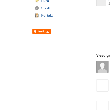
Runā
2
Stāsti
Kontakti
Ieteikt
22
Viesu g