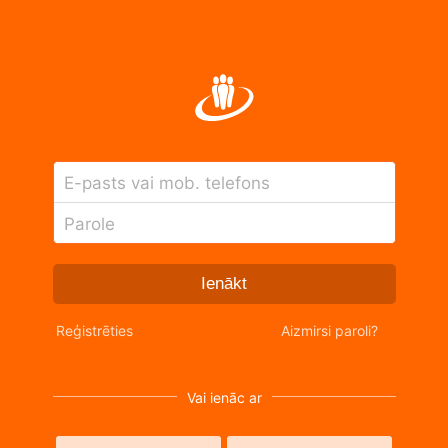
E-pasts vai mob. telefons
Parole
Ienākt
Reģistrēties
Aizmirsi paroli?
Vai ienāc ar