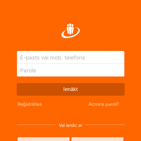
E-pasts vai mob. telefons
Parole
Ienākt
Reģistrēties
Aizmirsi paroli?
Vai ienāc ar