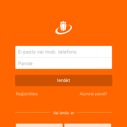
E-pasts vai mob. telefons
Parole
Ienākt
Reģistrēties
Aizmirsi paroli?
Vai ienāc ar