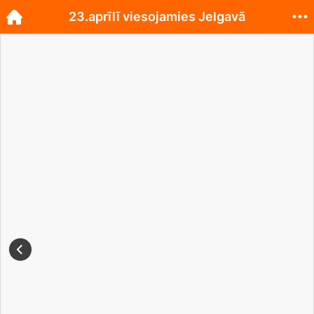
23.aprīlī viesojamies Jelgavā