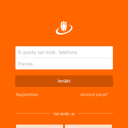
E-pasts vai mob. telefons
Parole
Ienākt
Reģistrēties
Aizmirsi paroli?
Vai ienāc ar