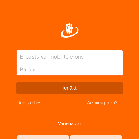
E-pasts vai mob. telefons
Parole
Ienākt
Reģistrēties
Aizmirsi paroli?
Vai ienāc ar