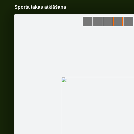
Sporta takas atklāšana
Pāriet
uz
saturu
Šodien
Ziņas
Galerijas
S
Biedrība "Vecāki Aizkrauklei"
Sekot
Sākumlapa
Galerija
Sekotāji