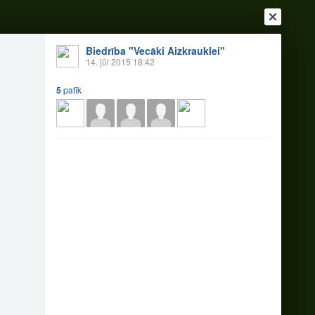
Biedrība "Vecāki Aizkrauklei"
14. jūl 2015 18:42
5
patīk
Ienākt
Reģistrēties
Vai ienāc ar
a
Draugi
Raksti
Vēstules
āšana