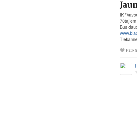
Jaun
IK "Vavo
70tajiem
Būs daud
www.blac
Tiekamie
Patīk
1