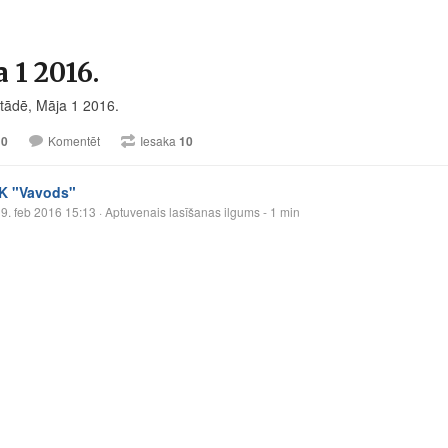
 1 2016.
stādē, Māja 1 2016.
10
Komentēt
Iesaka
10
IK "Vavods"
9. feb 2016 15:13
· Aptuvenais lasīšanas ilgums - 1 min