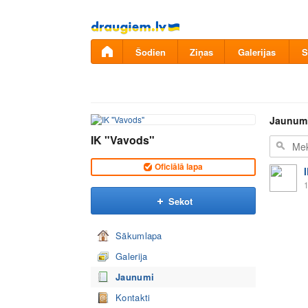
Pāriet
uz
saturu
Šodien
Ziņas
Galerijas
S
Jaunum
IK "Vavods"
Oficiālā lapa
1
Sekot
Sākumlapa
Galerija
Jaunumi
Kontakti