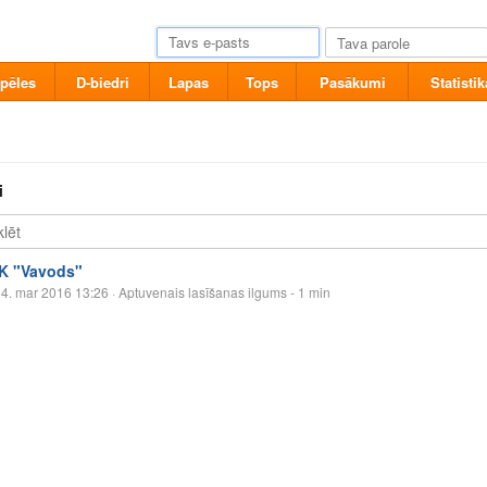
pēles
D-biedri
Lapas
Tops
Pasākumi
Statistik
i
IK "Vavods"
4. mar 2016 13:26
· Aptuvenais lasīšanas ilgums - 1 min