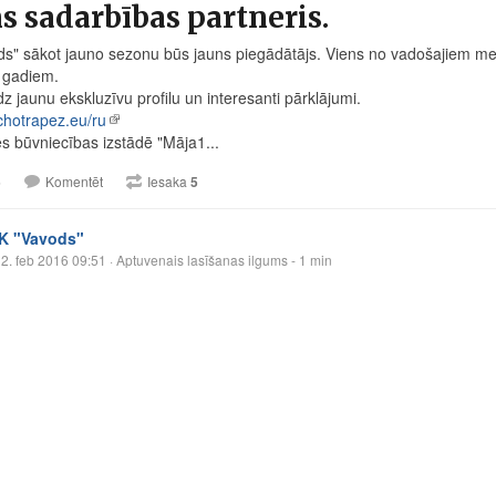
s sadarbības partneris.
ds" sākot jauno sezonu būs jauns piegādātājs. Viens no vadošajiem metā
 gadiem.
z jaunu ekskluzīvu profilu un interesanti pārklājumi.
hotrapez.eu/ru
s būvniecības izstādē "Māja1...
5
Komentēt
Iesaka
5
IK "Vavods"
2. feb 2016 09:51
· Aptuvenais lasīšanas ilgums - 1 min