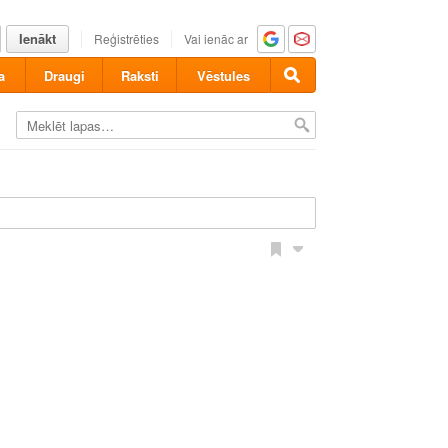
Ienākt
Reģistrēties
Vai ienāc ar
a
Draugi
Raksti
Vēstules