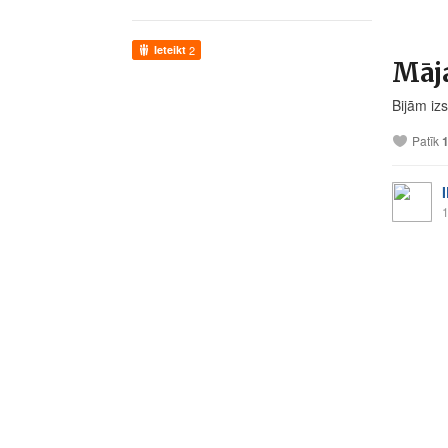
Ieteikt
2
Māja
Bijām iz
Patīk
1