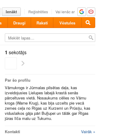
Ienākt
Reģistrēties
Vai ienāc ar
a
Draugi
Raksti
Vēstules
1
sekotājs
Par šo profilu
Vārnukrogs ir Jūrmalas pilsētas daļa, kas
izveidojusies Lielupes labajā krastā senās
pārceltuves vietā. Nosaukums cēlies no Vārnu
kroga (Warne Krug), kas bija uzcelts pie vecā
zemes ceļa no Rīgas uz Kurzemi un Prūsiju, kas
viduslaikos gāja pāri Buļļupei un tālāk gar Rīgas
jūras līča malu uz Tukumu.
Kontakti
Vairāk »