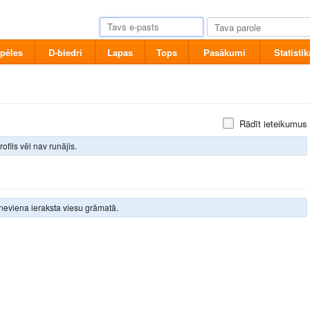
pēles
D-biedri
Lapas
Tops
Pasākumi
Statistik
Rādīt ieteikumus
rofils vēl nav runājis.
neviena ieraksta viesu grāmatā.