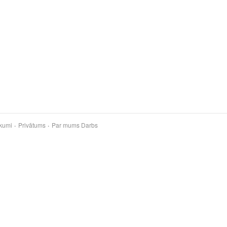
kumi
Privātums
Par mums
Darbs