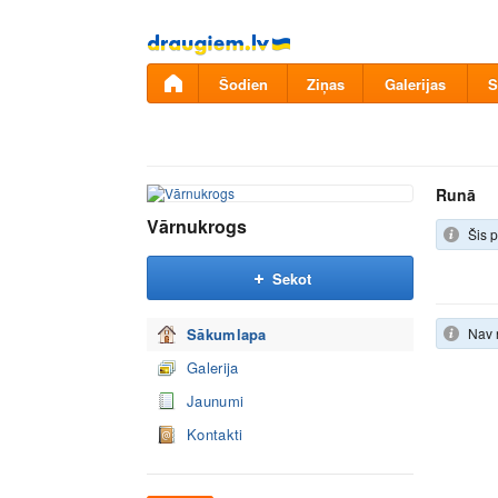
Pāriet
uz
saturu
Šodien
Ziņas
Galerijas
S
Runā
Vārnukrogs
Šis p
Sekot
Sākumlapa
Nav 
Galerija
Jaunumi
Kontakti