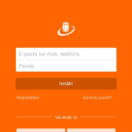
E-pasts vai mob. telefons
Parole
Ienākt
Reģistrēties
Aizmirsi paroli?
Vai ienāc ar