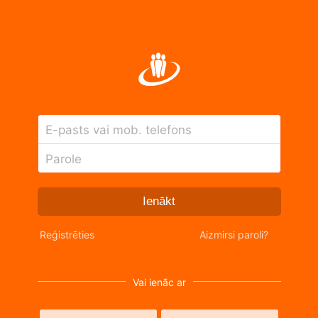
E-pasts vai mob. telefons
Parole
Ienākt
Reģistrēties
Aizmirsi paroli?
Vai ienāc ar