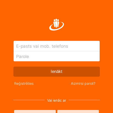
E-pasts vai mob. telefons
Parole
Ienākt
Reģistrēties
Aizmirsi paroli?
Vai ienāc ar