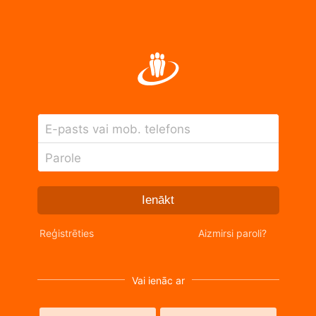
E-pasts vai mob. telefons
Parole
Ienākt
Reģistrēties
Aizmirsi paroli?
Vai ienāc ar