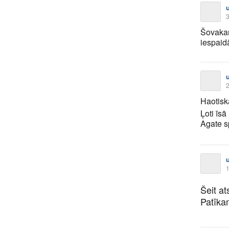
3
Šovakar
iespaid
2
Haotisk
Ļoti īsā
Agate sp
1
Šeit a
Patīka