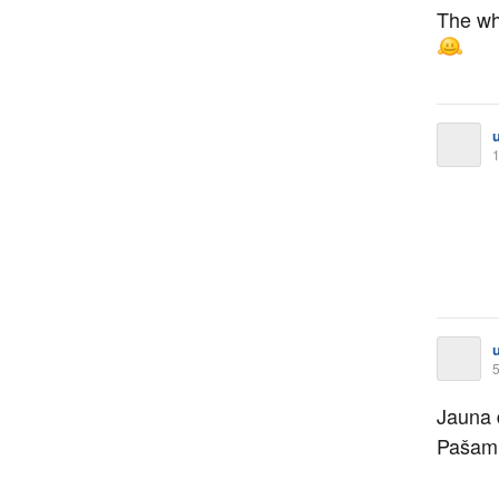
The whi
1
5
Jauna 
Pašam 