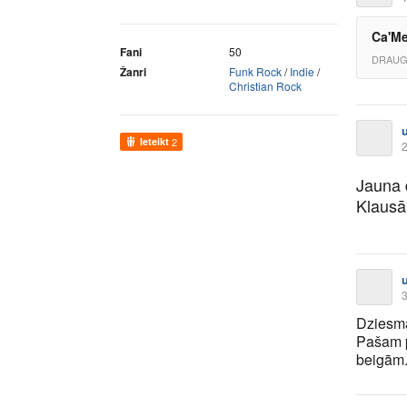
Ca'Me
Fani
50
DRAUG
Žanri
Funk Rock
/
Indie
/
Christian Rock
Ieteikt
2
2
Jauna d
Klaus
3
Dziesma
Pašam p
beigām.