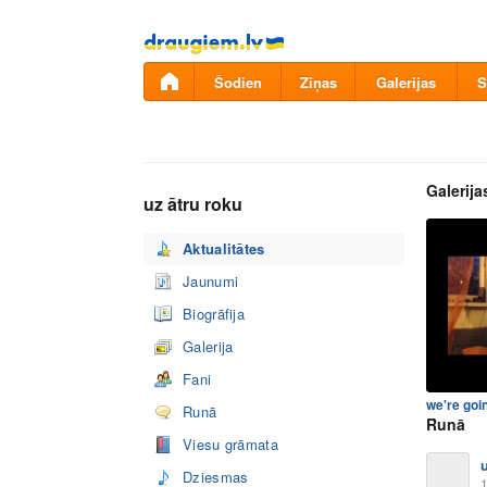
Pāriet
uz
saturu
Šodien
Ziņas
Galerijas
S
Galerija
uz ātru roku
Aktualitātes
Jaunumi
Biogrāfija
Galerija
Fani
we're goin
Runā
Runā
Viesu grāmata
Dziesmas
1