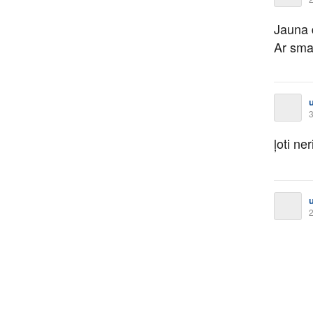
Jauna 
Ar smai
3
ļoti ne
2