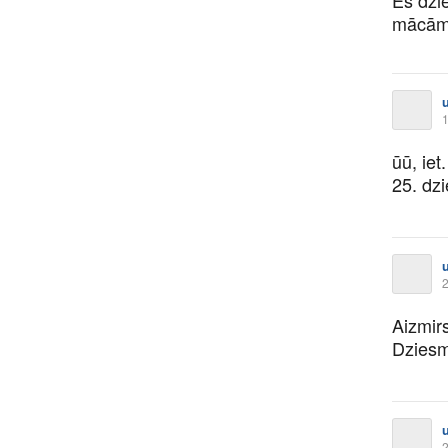
mācām
1
ūū, iet.
25. dz
2
Aizmir
Dziesm
2