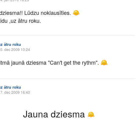
dziesma!! Lūdzu noklausīties.
du ,uz ātru roku.
uz ātru roku
0. dec 2009 10:24
ritmā jaunā dziesma "Can't get the rythm".
uz ātru roku
7. dec 2009 16:40
Jauna dziesma