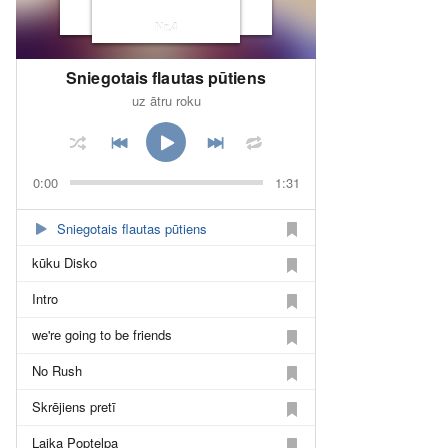
Nr.4
Sniegotais flautas pūtiens
uz ātru roku
0:00
1:31
Sniegotais flautas pūtiens
kūku Disko
Intro
we're going to be friends
No Rush
Skrējiens pretī
Laika Poptelpa