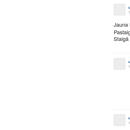
1
Jauna
Pastai
Staigā
1
1