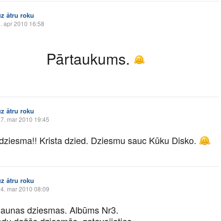
uz ātru roku
. apr 2010 16:58
Pārtaukums.
uz ātru roku
7. mar 2010 19:45
dziesma!! Krista dzied. Dziesmu sauc Kūku Disko.
uz ātru roku
4. mar 2010 08:09
jaunas dziesmas. Albūms Nr3.
edu dažās dziesmās, gatavojieties.