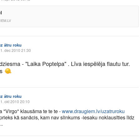
l
IEM.LV
uz ātru roku
1. dec 2010 21:30
ziesma - "Laika Poptelpa" . Līva iespēlēja flautu tur.
ās
uz ātru roku
1. okt 2010 20:10
 "Virgo" klausāma te te te -
www.draugiem.lv/uzatruroku
rieks kā sanācis, kam nav slinkums -iesaku noklausīties līdz
..