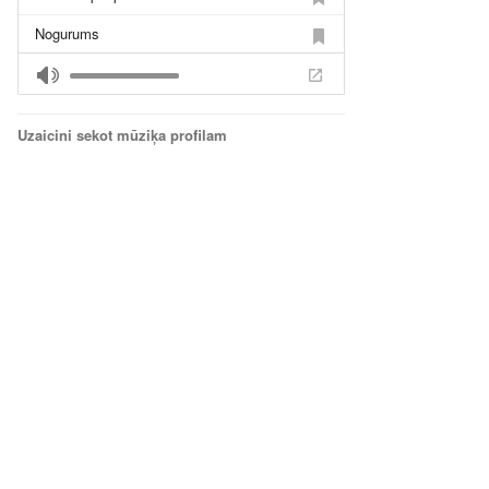
Nogurums
Damiana Acis
Pastaiga Parkā
Uzaicini sekot mūziķa profilam
Dolce Vitamin
Virgo
darbi un nedarbojas
Ode to Odd
Sandbox
Lapsa
pārtraukums
Haotiskais Lidojums
Cita skaņa