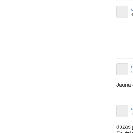
4
2
Jauna 
1
dažas 
Es dzi