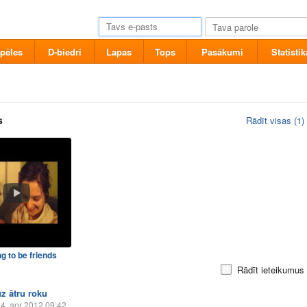
pēles
D-biedri
Lapas
Tops
Pasākumi
Statistik
s
Rādīt visas (1)
g to be friends
Rādīt ieteikumus
uz ātru roku
4. apr 2012 09:42