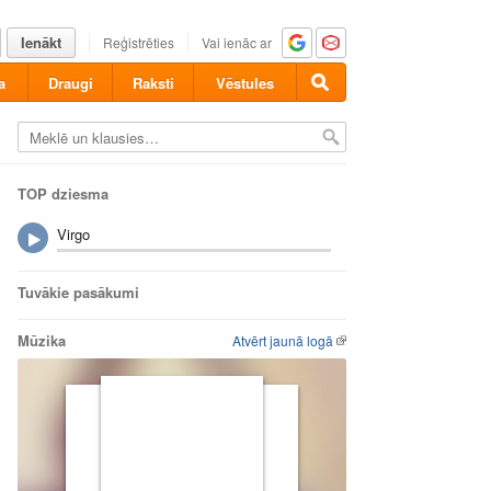
Ienākt
Reģistrēties
Vai ienāc ar
a
Draugi
Raksti
Vēstules
TOP dziesma
Virgo
Tuvākie pasākumi
Mūzika
Atvērt jaunā logā