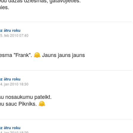
ies.
uz ātru roku
5. feb 2010 07:40
iesma "Frank".
Jauns jauns jauns
uz ātru roku
4. jan 2010 18:30
su nosaukumu pateikt.
u sauc Pikniks.
uz ātru roku
4. jan 2010 18:29