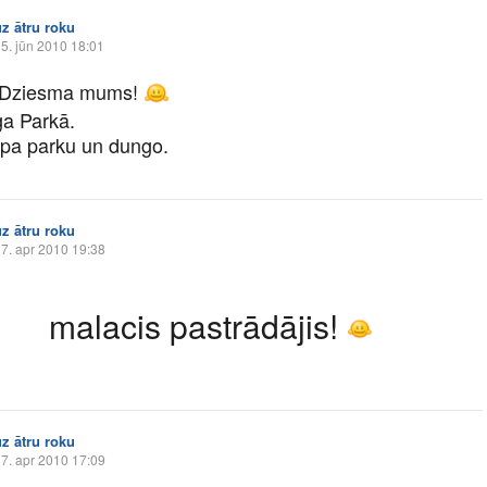
uz ātru roku
5. jūn 2010 18:01
 Dziesma mums!
ga Parkā.
 pa parku un dungo.
uz ātru roku
7. apr 2010 19:38
malacis pastrādājis!
uz ātru roku
7. apr 2010 17:09