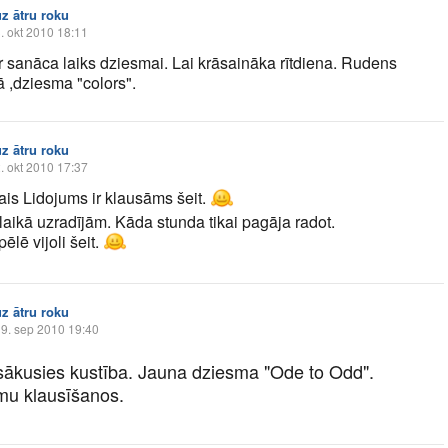
uz ātru roku
. okt 2010 18:11
 sanāca laiks dziesmai. Lai krāsaināka rītdiena. Rudens
ā ,dziesma "colors".
uz ātru roku
. okt 2010 17:37
ais Lidojums ir klausāms šeit.
 laikā uzradījām. Kāda stunda tikai pagāja radot.
ēlē vijoli šeit.
uz ātru roku
9. sep 2010 19:40
tsākusies kustība. Jauna dziesma "Ode to Odd".
mu klausīšanos.