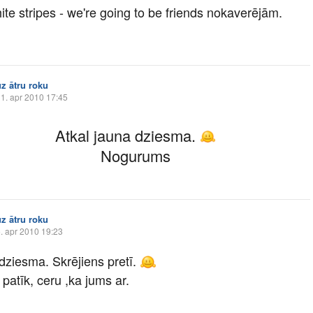
te stripes - we're going to be friends nokaverējām.
uz ātru roku
1. apr 2010 17:45
Atkal jauna dziesma.
Nogurums
uz ātru roku
. apr 2010 19:23
dziesma. Skrējiens pretī.
patīk, ceru ,ka jums ar.