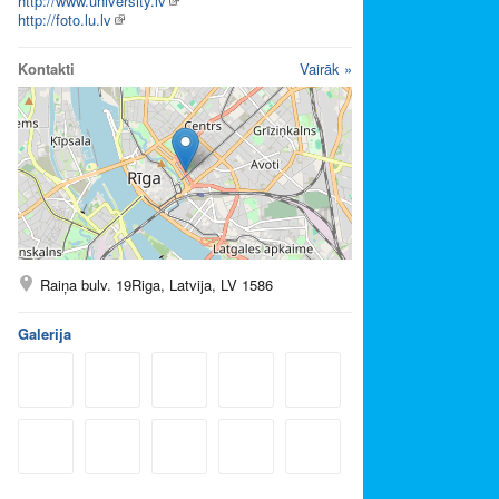
http://www.university.lv
http://foto.lu.lv
Kontakti
Vairāk »
Raiņa bulv. 19Riga, Latvija, LV 1586
Galerija