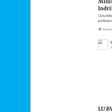
Minis
Indr
Ceturtdi
profesors
Komen
2
LU BV