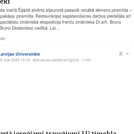
ieki
da martā Ēģiptē atvērta atjaunotā pasaulē vecākā akmens piramīda –
pakāpju piramīda. Restaurācijas sagatavošanas darbos piedalījās arī
speciālistu zinātniskā ekspedīcija franču zinātnieka Dr.arh. Bruno
Bruno Deslandes) vadībā. Lai...
tēt
Latvijas Universitāte
6. mar 2020 15:16
· Aptuvenais lasīšanas ilgums - 1 min
artā iespējami traucējumi LU tīmekļa