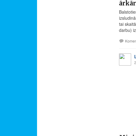
ārkār
Balstoti
izsludinā
tai skai
darbu) i
Komen
2