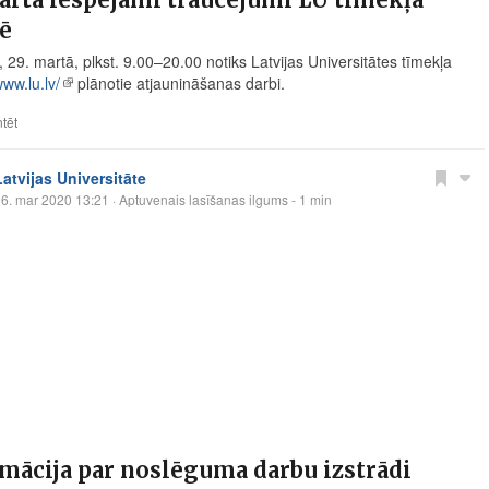
ē
 29. martā, plkst. 9.00–20.00 notiks Latvijas Universitātes tīmekļa
ww.lu.lv/
plānotie atjaunināšanas darbi.
tēt
Latvijas Universitāte
6. mar 2020 13:21
· Aptuvenais lasīšanas ilgums - 1 min
mācija par noslēguma darbu izstrādi