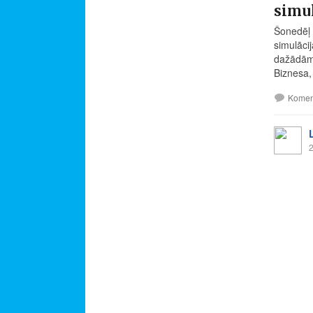
simul
Šonedēļ 
simulāci
dažādām 
Biznesa,
Komen
2