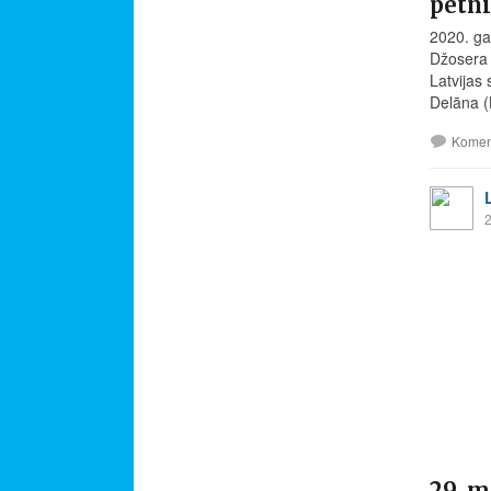
pētn
2020. ga
Džosera 
Latvijas 
Delāna (
Komen
2
29. m