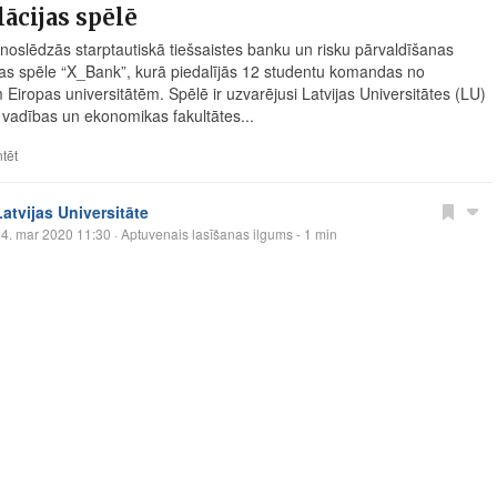
ācijas spēlē
noslēdzās starptautiskā tiešsaistes banku un risku pārvaldīšanas
jas spēle “X_Bank”, kurā piedalījās 12 studentu komandas no
Eiropas universitātēm. Spēlē ir uzvarējusi Latvijas Universitātes (LU)
 vadības un ekonomikas fakultātes...
tēt
Latvijas Universitāte
4. mar 2020 11:30
· Aptuvenais lasīšanas ilgums - 1 min