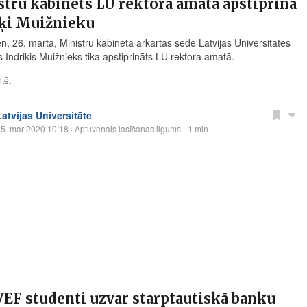
tru kabinets LU rektora amatā apstiprina
iķi Muižnieku
en, 26. martā, Ministru kabineta ārkārtas sēdē Latvijas Universitātes
 Indriķis Muižnieks tika apstiprināts LU rektora amatā.
tēt
Latvijas Universitāte
5. mar 2020 10:18
· Aptuvenais lasīšanas ilgums - 1 min
EF studenti uzvar starptautiskā banku