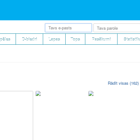
pēles
D-biedri
Lapas
Tops
Pasākumi
Statistik
Rādīt visas (162)