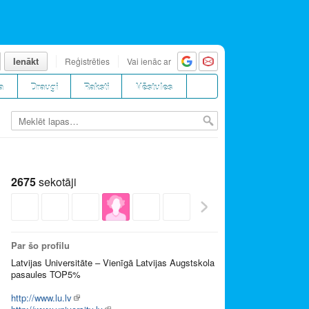
Ienākt
Reģistrēties
Vai ienāc ar
a
Draugi
Raksti
Vēstules
2675
sekotāji
Par šo profilu
Latvijas Universitāte – Vienīgā Latvijas Augstskola
pasaules TOP5%
http://www.lu.lv