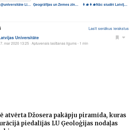
Izlaidums @universitāte Lie…
Ģeogrāfijas un Zemes zinātņ…
👨‍🎓👩‍🎓Nāc studēt Latvijas U…
i
Lasīt senākus ierakstus
Latvijas Universitāte
7. mar 2020 13:25
· Aptuvenais lasīšanas ilgums - 1 min
ē atvērta Džosera pakāpju piramīda, kuras
urācijā piedalījās LU Ģeoloģijas nodaļas