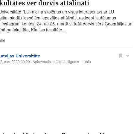
kultātes ver durvis attālināti
 Universitāte (LU) aicina skolēnus un visus interesentus ar LU
ajām studiju iespējām iepazīties attālināti, uzdodot jautājumus
u Instagram kontos. 24. un 25. martā virtuāli durvis vērs Ģeogrāfijas un
ātņu fakultāte, Ķīmijas fakultāte...
tēt
Latvijas Universitāte
3. mar 2020 09:20
· Aptuvenais lasīšanas ilgums - 1 min