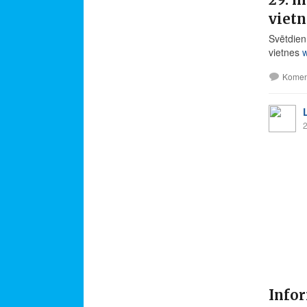
vietn
Svētdien,
vietnes
w
Komen
2
Infor