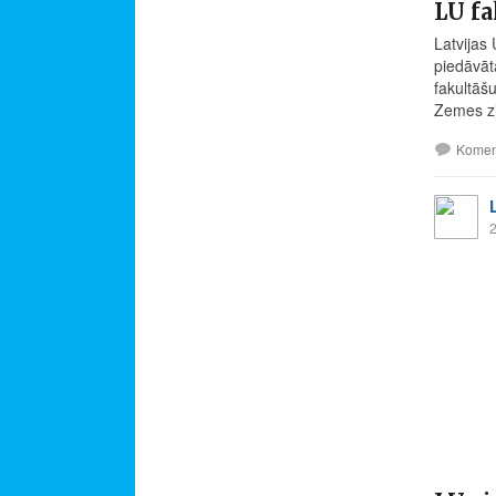
LU fa
Latvijas
piedāvāt
fakultāš
Zemes zin
Komen
2