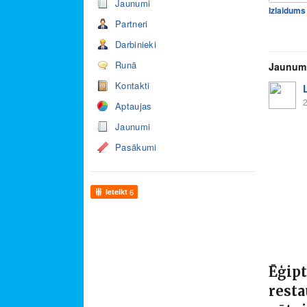
Jaunumi
Partneri
Darbinieki
Runā
Jaunum
Kontakti
2
Aptaujas
Jaunumi
Pasākumi
Ieteikt
6
Ēģipt
resta