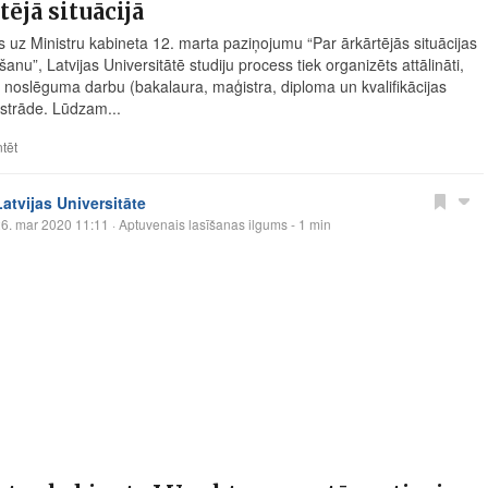
tējā situācijā
es uz Ministru kabineta 12. marta paziņojumu “Par ārkārtējās situācijas
šanu”, Latvijas Universitātē studiju process tiek organizēts attālināti,
tā noslēguma darbu (bakalaura, maģistra, diploma un kvalifikācijas
zstrāde. Lūdzam...
tēt
Latvijas Universitāte
6. mar 2020 11:11
· Aptuvenais lasīšanas ilgums - 1 min