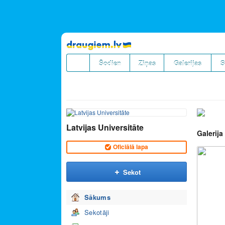
Pāriet
uz
saturu
Šodien
Ziņas
Galerijas
S
Latvijas Universitāte
Galerija
Oficiālā lapa
Sekot
Sākums
Sekotāji