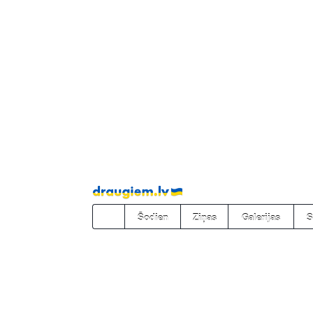
Pāriet
uz
saturu
Šodien
Ziņas
Galerijas
S