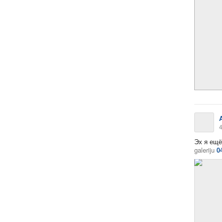
4
Эх я ещё
galeriju
0