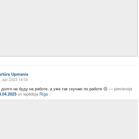
Artūrs Upmanis
. apr 2023 14:04
 долго не буду на работе, а уже так скучаю по работе
😔
—
pievienoja
4.04.2023
un
iepēdoja
Rīga