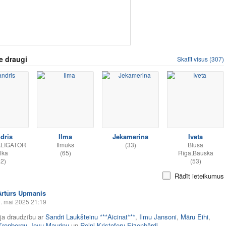
e draugi
Skatīt visus (307)
dris
Ilma
Jekamerina
Iveta
ALIGATOR
Ilmuks
(33)
Blusa
lka
(65)
Rīga,Bauska
32)
(53)
Rādīt ieteikumus
Artūrs Upmanis
. mai 2025 21:19
āja draudzību ar
Sandri Laukšteinu ***Aicinat***
,
Ilmu Jansoni
,
Māru Eihi
,
 Kronbergu
,
Ievu Mauriņu
un
Reini Kristoferu Eizenbārdi