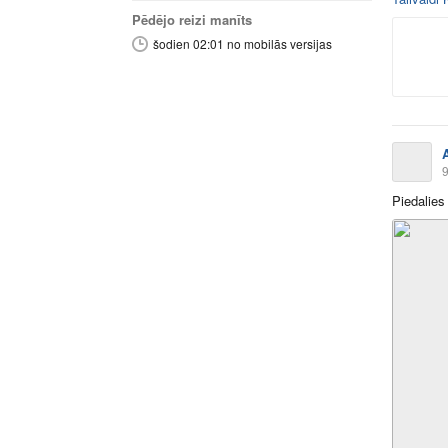
Pēdējo reizi manīts
šodien 02:01 no mobilās versijas
9
Piedalies