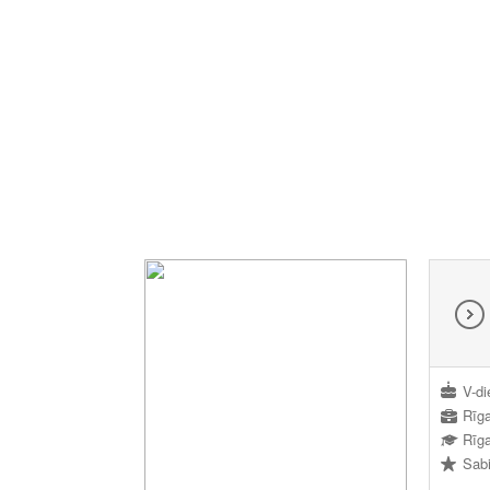
V-di
Rīg
Rīga
Sabi