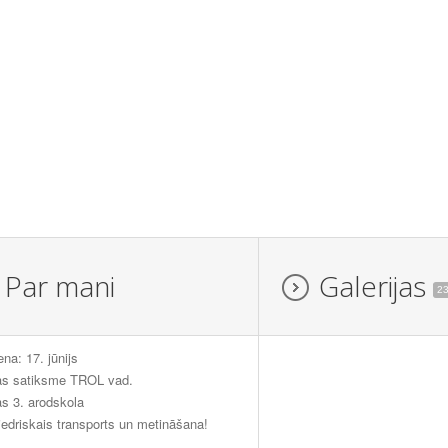
Par mani
Galerijas
2
ena: 17. jūnijs
as satiksme TROL vad.
s 3. arodskola
edriskais transports un metināšana!