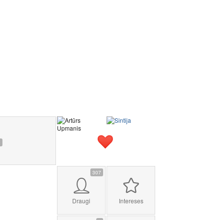
3
307
Draugi
Intereses