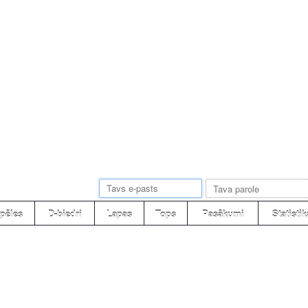
pēles
D-biedri
Lapas
Tops
Pasākumi
Statistik