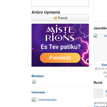
Artūrs Upmanis
Pamāt
Jaunāki
San
BLACK 
Ko
Medaļas
(
Runā
Intereses
9
DebesSkrāpis
apstiprin
Tālivaldi