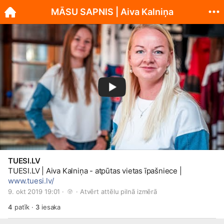
MĀSU SAPNIS | Aiva Kalniņa
TUESI.LV
TUESI.LV
| Aiva Kalniņa - atpūtas vietas īpašniece |
www.tuesi.lv/
9. okt 2019 19:01 · 
 · 
Atvērt attēlu pilnā izmērā
4
patīk
·
3
iesaka