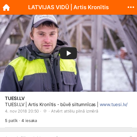
LATVIJAS VIDŪ | Artis Kronītis
TUESI.LV
TUESI.LV
| Artis Kronītis - būvē siltumnīcas |
www.tuesi.lv/
4. nov 2018 20:50 · 
 · 
Atvērt attēlu pilnā izmērā
5
patīk
·
4
iesaka