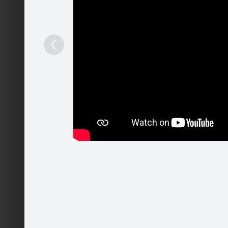
TUESI.LV
Ieteikt
251
Patīk
Pakalpojumi
Mobilā versija
Palīdzība
Kontakti
Reklāma
Darbs
Vairāk
© 2004 - 2026 SIA Draugiem