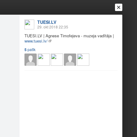
TUESI.LV
Ienākt
29. okt 2018 22:35
Reģistrēties
Vai ienāc ar
TUESI.LV
| Agnese Timofejeva - muzeja vadītāja |
a
Draugi
Raksti
Vēstules
www.tuesi.lv/
5
patīk
 Timofejeva