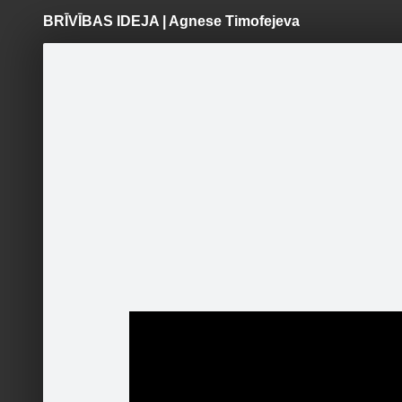
BRĪVĪBAS IDEJA | Agnese Timofejeva
Pāriet
uz
saturu
Šodien
Ziņas
Galerijas
S
TUESI.LV
Oficiālā lapa
TUESI.LV
Sekot
TUESI.LV ievesmas video stāsti
TUESI.LV iedvesmas video
stāstu galerija
Draugi
TU ESI LATVIJA