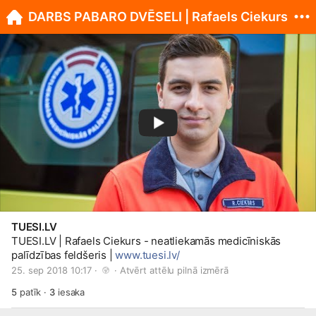
DARBS PABARO DVĒSELI | Rafaels Ciekurs
TUESI.LV
TUESI.LV
| Rafaels Ciekurs - neatliekamās medicīniskās
palīdzības feldšeris |
www.tuesi.lv/
25. sep 2018 10:17 · 
 · 
Atvērt attēlu pilnā izmērā
5
patīk
·
3
iesaka