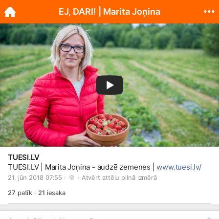
EJ, DARI! | Marita Joņina
TUESI.LV
TUESI.LV
| Marita Joņina - audzē zemenes |
www.tuesi.lv/
21. jūn 2018 07:55 · 
 · 
Atvērt attēlu pilnā izmērā
27
patīk
·
21
iesaka