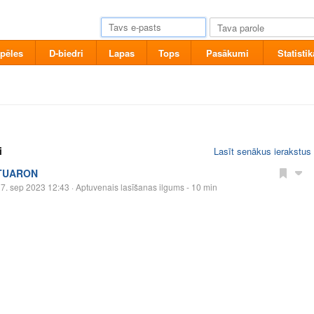
pēles
D-biedri
Lapas
Tops
Pasākumi
Statistik
i
Lasīt senākus ierakstus
TUARON
7. sep 2023 12:43
· Aptuvenais lasīšanas ilgums - 10 min