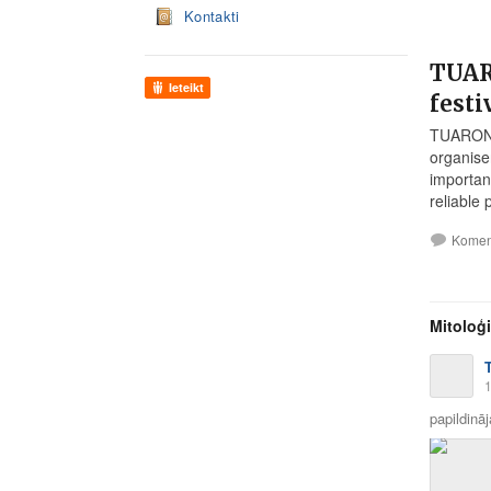
Kontakti
TUARO
Ieteikt
festi
TUARON, 
organise
importan
reliable 
Komen
Mitoloģi
1
papildināj