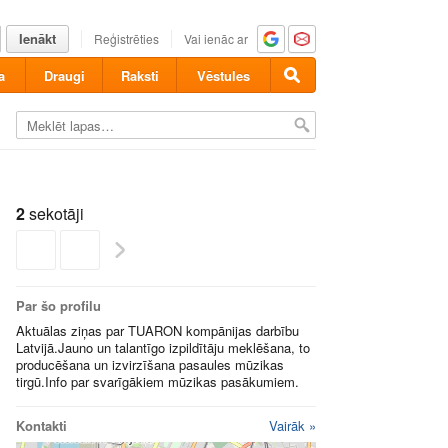
Ienākt
Reģistrēties
Vai ienāc ar
a
Draugi
Raksti
Vēstules
2
sekotāji
Par šo profilu
Aktuālas ziņas par TUARON kompānijas darbību
Latvijā.Jauno un talantīgo izpildītāju meklēšana, to
producēšana un izvirzīšana pasaules mūzikas
tirgū.Info par svarīgākiem mūzikas pasākumiem.
Kontakti
Vairāk »