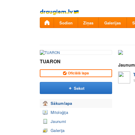
Pāriet
uz
saturu
Šodien
Ziņas
Galerijas
S
TUARON
Jaunum
Oficiālā lapa
1
Sekot
Sākumlapa
Mitoloģija
Jaunumi
Galerija