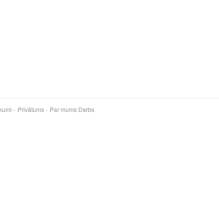
kumi
Privātums
Par mums
Darbs