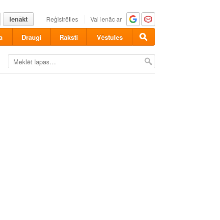
Ienākt
Reģistrēties
Vai ienāc ar
a
Draugi
Raksti
Vēstules