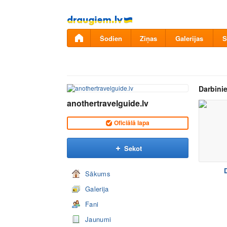
Pāriet
uz
saturu
Šodien
Ziņas
Galerijas
S
Darbinie
anothertravelguide.lv
Oficiālā lapa
Sekot
D
Sākums
Galerija
Fani
Jaunumi