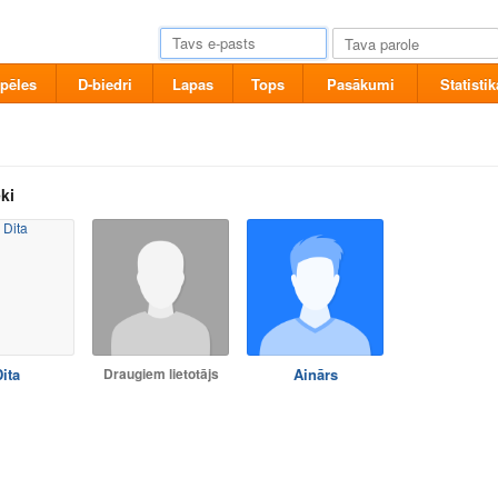
pēles
D-biedri
Lapas
Tops
Pasākumi
Statistik
ki
ita
Draugiem lietotājs
Ainārs