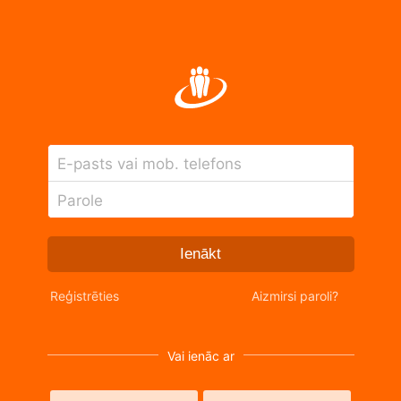
E-pasts vai mob. telefons
Parole
Ienākt
Reģistrēties
Aizmirsi paroli?
Vai ienāc ar