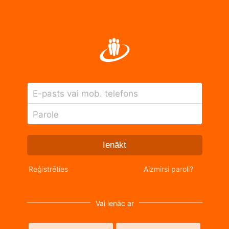
E-pasts vai mob. telefons
Parole
Ienākt
Reģistrēties
Aizmirsi paroli?
Vai ienāc ar