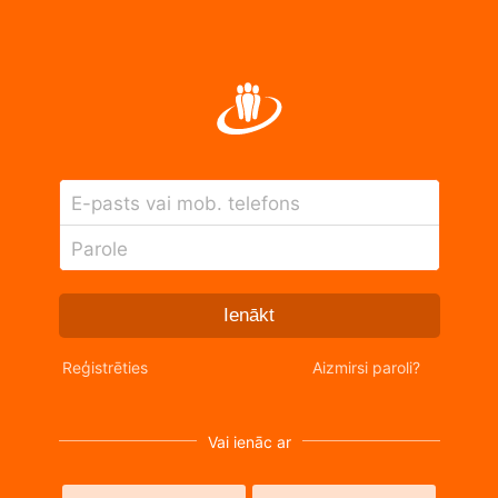
E-pasts vai mob. telefons
Parole
Ienākt
Reģistrēties
Aizmirsi paroli?
Vai ienāc ar