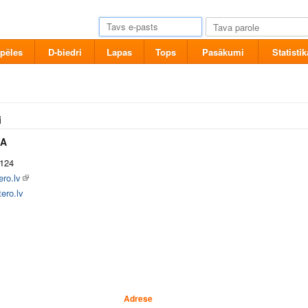
pēles
D-biedri
Lapas
Tops
Pasākumi
Statistik
i
IA
124
ro.lv
ero.lv
Adrese