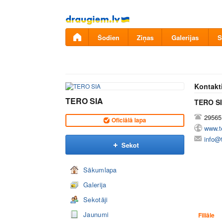
Pāriet
uz
saturu
Šodien
Ziņas
Galerijas
S
Kontakt
TERO SIA
TERO S
29565
Oficiālā lapa
www.te
info@t
Sekot
Sākumlapa
Galerija
Sekotāji
Jaunumi
Filiāle