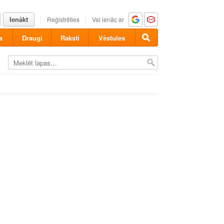
Ienākt
Reģistrēties
Vai ienāc ar
a
Draugi
Raksti
Vēstules