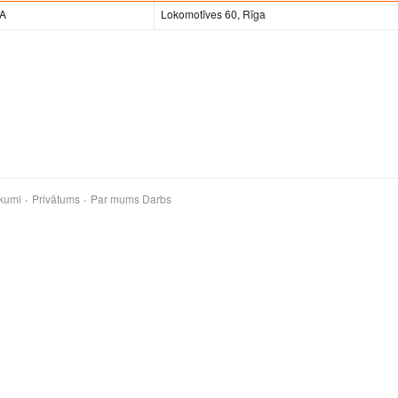
IA
Lokomotīves 60, Rīga
kumi
Privātums
Par mums
Darbs