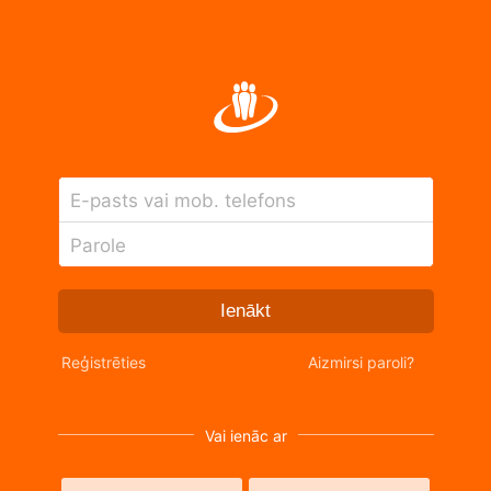
E-pasts vai mob. telefons
Parole
Ienākt
Reģistrēties
Aizmirsi paroli?
Vai ienāc ar