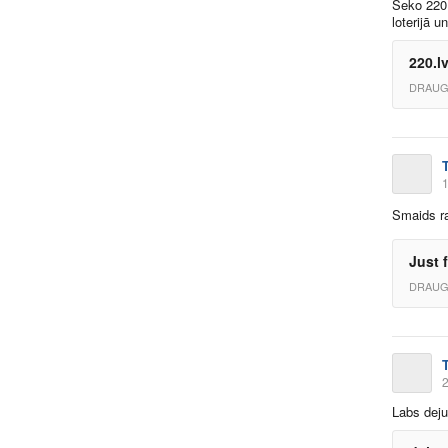
Seko
220
loterijā u
220.l
DRAUG
1
Smaids r
Just 
DRAUG
2
Labs deju