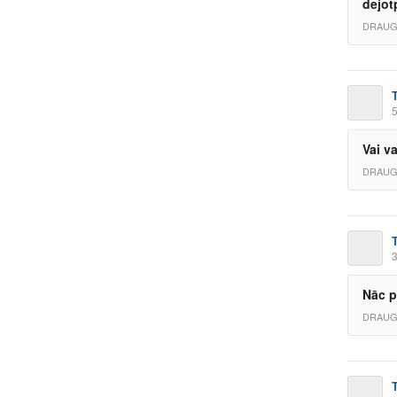
dejot
DRAUG
5
Vai v
DRAUG
3
Nāc p
DRAUG