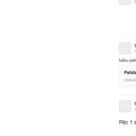
2
1
ludzu pal
Palīd
DRAUG
1
Pēc 1 