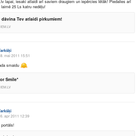
.lv
lapai, iesaki atlaidi arī saviem draugiem un iepērcies lētāk! Piedalies arī
n laimē 25 Ls katru nedēļu!
v dāvina Tev atlaidi pirkumiem!
IEM.LV
Tarkšķi
8. mai 2011 15:51
ada smaidu
for Smile*
IEM.LV
Tarkšķi
6. apr 2011 12:39
 portāls!