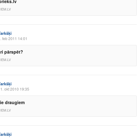
prieks.lv
IEM.LV
Tarkšķi
. feb 2011 14:01
ari pārspēt?
IEM.LV
Tarkšķi
1. okt 2010 19:35
ie draugiem
IEM.LV
Tarkšķi