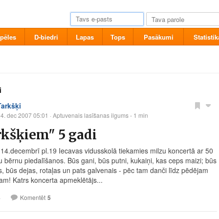
pēles
D-biedri
Lapas
Tops
Pasākumi
Statistik
i
Tarkšķi
4. dec 2007 05:01
· Aptuvenais lasīšanas ilgums - 1 min
rkšķiem" 5 gadi
 14.decembrī pl.19 Iecavas vidusskolā tiekamies milzu koncertā ar 50
u bērnu piedalīšanos. Būs gani, būs putni, kukaiņi, kas ceps maizi; būs
, būs dejas, rotaļas un pats galvenais - pēc tam danči līdz pēdējam
am! Katrs koncerta apmeklētājs...
8
Komentēt
5