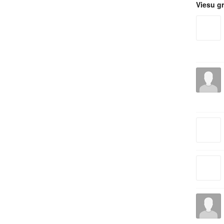
Viesu g