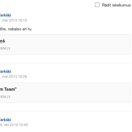
Rādīt ieteikumus
Tarkšķi
. mai 2013 18:15
dīte, nobalso arī tu.
iņš
IEM.LV
Tarkšķi
. mai 2013 16:28
am Team''
IEM.LV
Tarkšķi
6. okt 2012 10:45