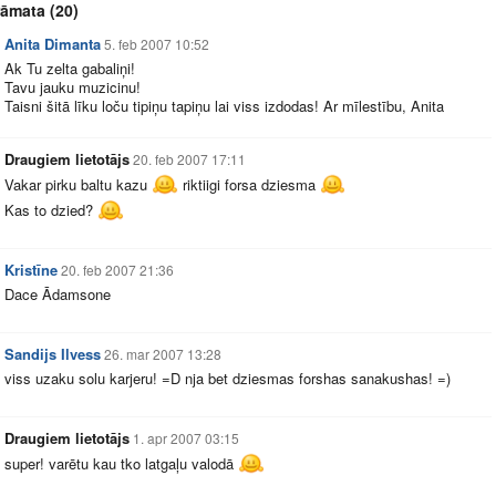
rāmata
(20)
Anita Dimanta
5. feb 2007 10:52
Ak Tu zelta gabaliņi!
Tavu jauku muzicinu!
Taisni šitā līku loču tipiņu tapiņu lai viss izdodas! Ar mīlestību, Anita
Draugiem lietotājs
20. feb 2007 17:11
Vakar pirku baltu kazu
riktiigi forsa dziesma
Kas to dzied?
Kristīne
20. feb 2007 21:36
Dace Ādamsone
Sandijs Ilvess
26. mar 2007 13:28
viss uzaku solu karjeru! =D nja bet dziesmas forshas sanakushas! =)
Draugiem lietotājs
1. apr 2007 03:15
super! varētu kau tko latgaļu valodā