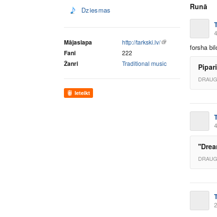
Runā
Dziesmas
4
Mājaslapa
http://tarkski.lv/
forsha bil
Fani
222
Žanri
Traditional music
Pipar
DRAUG
Ieteikt
4
''Dre
DRAUG
2