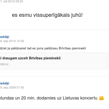
7. okt 2010 09:30
es esmu vissuperīgākais juhū!
Tarkšķi
8. sep 2010 10:36
idziet ja palidzesiet tad es jums palidzesu Brīvības pieminekli
zi draugam uzcelt Brīvības pieminekli
IEM.LV
Tarkšķi
9. sep 2009 07:40
stundas un 20 min. dodamies uz Lietuvas koncertu