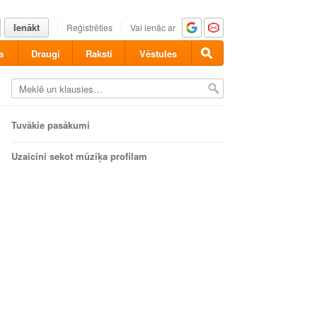
Ienākt
Reģistrēties
Vai ienāc ar
a
Draugi
Raksti
Vēstules
Tuvākie pasākumi
Uzaicini sekot mūziķa profilam