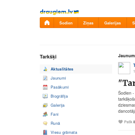
Pāriet
uz
saturu
Šodien
Ziņas
Galerijas
S
Jaunum
Tarkšķi
Aktualitātes
1
Jaunumi
"Ta
Pasākumi
Šodien -
Biogrāfija
tarkšķoš
dziesmas
Galerija
dancotāj
Fani
Patīk
Runā
Viesu grāmata