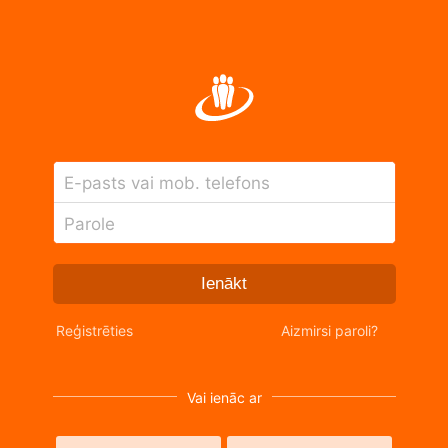
E-pasts vai mob. telefons
Parole
Ienākt
Reģistrēties
Aizmirsi paroli?
Vai ienāc ar