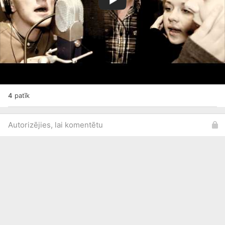
4
patīk
Autorizējies, lai komentētu