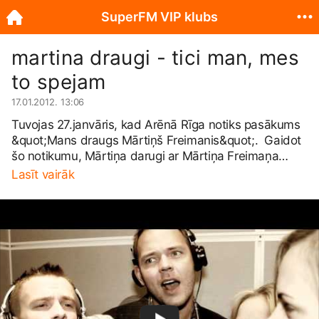
SuperFM VIP klubs
martina draugi - tici man, mes
to spejam
17.01.2012. 13:06
Tuvojas 27.janvāris, kad Arēnā Rīga notiks pasākums
&quot;Mans draugs Mārtiņš Freimanis&quot;. Gaidot
šo notikumu, Mārtiņa darugi ar Mārtiņa Freimaņa
Fonda atbalstu iedziedājuši viņa 1997.gadā sacerēto
Lasīt vairāk
un nekad agrāk nepublicēto dziesmu Tici man (Mēs to
spējam) . Mārtiņa Freimaņa draugi- Tici man (Mēs to
spējam) 3:07 (M.Freimanis) (c) 2012 MFF Piedalās:
Lauris Reiniks, Aija Andrejeva, Blitze,Kaža, Valters
Frīdenbergs, Putnu Balle Irakstīts elko studio, cloud
music Producenti Kaža, Gints Stankevičs