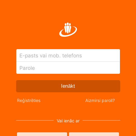
E-pasts vai mob. telefons
Parole
Ienākt
Reģistrēties
Aizmirsi paroli?
Vai ienāc ar