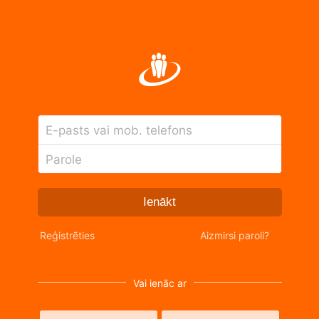
E-pasts vai mob. telefons
Parole
Ienākt
Reģistrēties
Aizmirsi paroli?
Vai ienāc ar