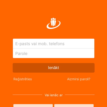
E-pasts vai mob. telefons
Parole
Ienākt
Reģistrēties
Aizmirsi paroli?
Vai ienāc ar