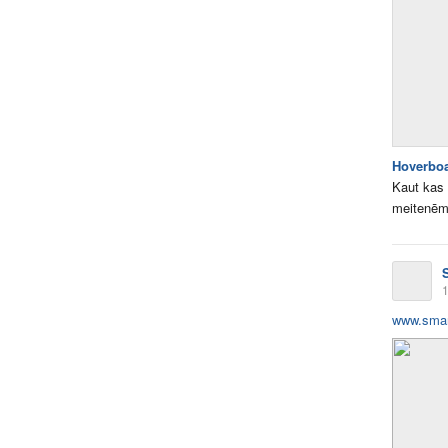
Hoverbo
Kaut kas 
meitenē
1
www.smar