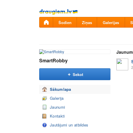
Pāriet
uz
saturu
Šodien
Ziņas
Galerijas
S
Jaunum
SmartRobby
2
Sekot
Sākumlapa
Galerija
Jaunumi
Kontakti
Jautājumi un atbildes