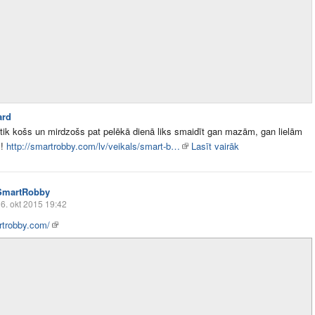
ard
tik košs un mirdzošs pat pelēkā dienā liks smaidīt gan mazām, gan lielām
m!
http://smartrobby.com/lv/veikals/smart-b…
Lasīt vairāk
SmartRobby
6. okt 2015 19:42
trobby.com/