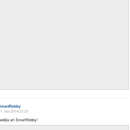
SmartRobby
1. nov 2014 21:21
nedēļa arī SmartRobby!