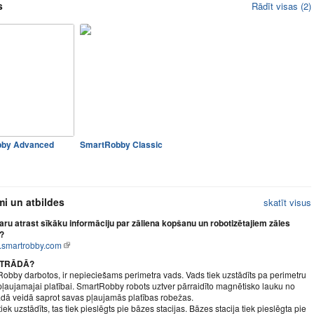
s
Rādīt visas (2)
by Advanced
SmartRobby Classic
mi un atbildes
skatīt visus
aru atrast sīkāku informāciju par zāliena kopšanu un robotizētajiem zāles
?
w.smartrobby.com
STRĀDĀ?
obby darbotos, ir nepieciešams perimetra vads. Vads tiek uzstādīts pa perimetru
pļaujamajai platībai. SmartRobby robots uztver pārraidīto magnētisko lauku no
ādā veidā saprot savas pļaujamās platības robežas.
iek uzstādīts, tas tiek pieslēgts pie bāzes stacijas. Bāzes stacija tiek pieslēgta pie