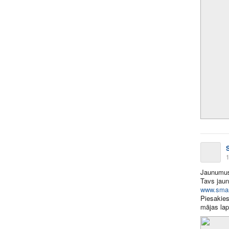
1
Jaunumu
Tavs jaun
www.smar
Piesakies
mājas lap