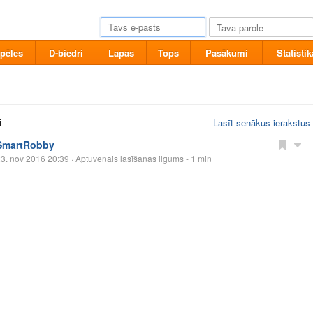
pēles
D-biedri
Lapas
Tops
Pasākumi
Statistik
i
Lasīt senākus ierakstus
SmartRobby
3. nov 2016 20:39
· Aptuvenais lasīšanas ilgums - 1 min