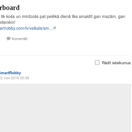
rboard
 tik košs un mirdzošs pat pelēkā dienā liks smaidīt gan mazām, gan
eitenēm!
artrobby.com/lv/veikals/sm...
2
Komentēt
Rādīt ieteikumus
SmartRobby
3. nov 2016 20:39