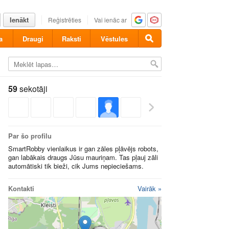
Ienākt
Reģistrēties
Vai ienāc ar
a
Draugi
Raksti
Vēstules
59
sekotāji
Par šo profilu
SmartRobby vienlaikus ir gan zāles pļāvējs robots,
gan labākais draugs Jūsu mauriņam. Tas pļauj zāli
automātiski tik bieži, cik Jums nepieciešams.
Kontakti
Vairāk »