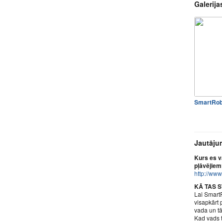
Galerija
SmartRob
Jautāju
Kurs es v
pļāvējiem
http://ww
KĀ TAS 
Lai SmartR
visapkārt 
vada un t
Kad vads t