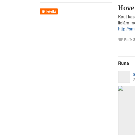
Hove
Ieteikt
Kaut kas
lielām m
http://sm
Patīk
Runā
2