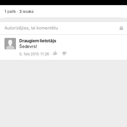
1
patīk
·
3
iesaka
Autorizējies, lai komentētu
Draugiem lietotājs
Šedevrs!
5. feb 2015 11:26 ·