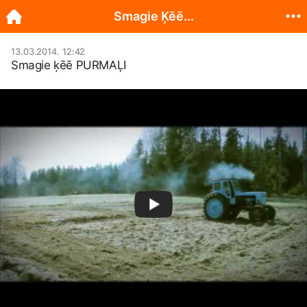
Smagie Ķēē...
13.03.2014. 12:42
Smagie ķēē PURMAĻI