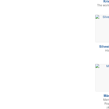
Kri
The worl
Silves
Hi
Mār
Mars
Ro
(