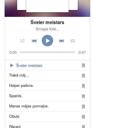
Šveler meistars
Smagie Ķēē...
0:00
0:47
Šveler meistars
Trakā māj...
Haiper padons.
Spainis.
Manas mājas purmaļos.
Cibuls
Rāceņi