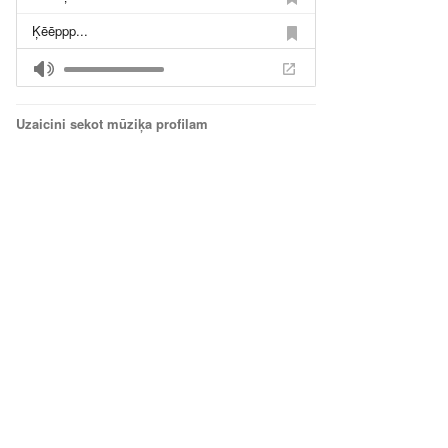
Ķēēppp...
Beķereja
Padons
Uzaicini sekot mūziķa profilam