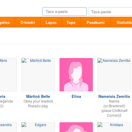
pēles
D-biedri
Lapas
Tops
Pasākumi
Statistik
ris
Mārtiņš Belte
Elīna
Nameisis Zemītis
 leģenda
Obey your leaders
Namis
42)
Ropažu pag.
{cc:Bracknell}
{place:Chiffchaff
Corner}2