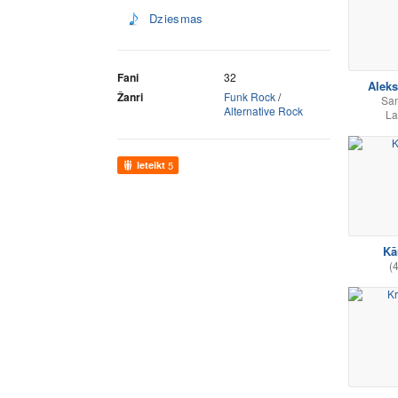
Dziesmas
Fani
32
Alek
Žanri
Funk Rock
/
Sa
Alternative Rock
La
Ieteikt
5
Kā
(