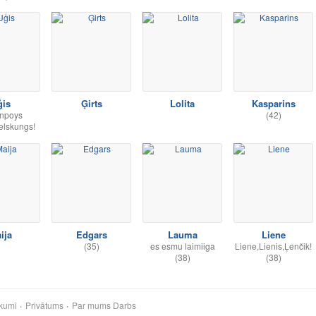
ģis
Ģirts
Lolita
Kasparins
npoys
(42)
elskungs!
ija
Edgars
Lauma
Liene
(35)
es esmu laimiiga
Liene,Lienis,Ļenčik!
(38)
(38)
kumi
Privātums
Par mums
Darbs