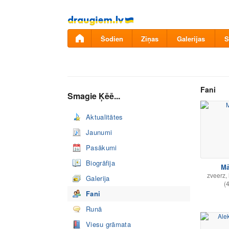
Pāriet
uz
saturu
Šodien
Ziņas
Galerijas
S
Fani
Smagie Ķēē...
Aktualitātes
Jaunumi
Pasākumi
Biogrāfija
Mā
zveerz,
Galerija
(
Fani
Runā
Viesu grāmata