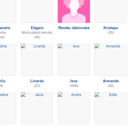
sandra
Edgars
Renāte Jablonska
Kristaps
ndra
Muris,sikais,resnais
(35)
uki
(40)
rlis
Linards
Ieva
Armands
46)
(23)
cikītis
(42)