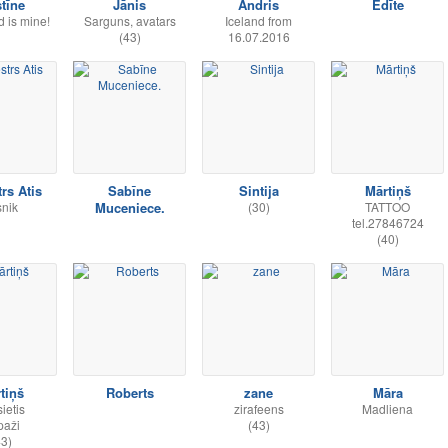
stīne
Jānis
Andris
Edīte
d is mine!
Sarguns, avatars
Iceland from
(43)
16.07.2016
trs Atis
Sabīne
Sintija
Mārtiņš
snik
Muceniece.
(30)
TATTOO
tel.27846724
(40)
tiņš
Roberts
zane
Māra
ietis
zirafeens
Madliena
paži
(43)
43)