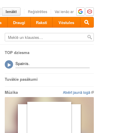
Ienākt
Reģistrēties
Vai ienāc ar
a
Draugi
Raksti
Vēstules
TOP dziesma
Spainis.
Tuvākie pasākumi
Mūzika
Atvērt jaunā logā