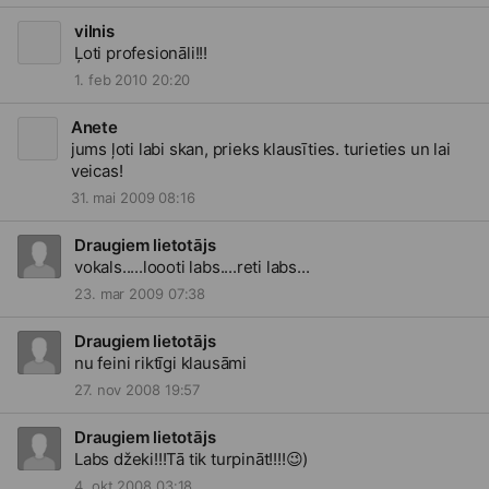
vilnis
Ļoti profesionāli!!!
1. feb 2010 20:20
Anete
jums ļoti labi skan, prieks klausīties. turieties un lai
veicas!
31. mai 2009 08:16
Draugiem lietotājs
vokals.....loooti labs....reti labs...
23. mar 2009 07:38
Draugiem lietotājs
nu feini riktīgi klausāmi
27. nov 2008 19:57
Draugiem lietotājs
Labs džeki!!!Tā tik turpināt!!!!
😉
)
4. okt 2008 03:18