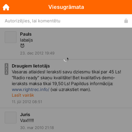
Viesugrāmata
Autorizējies, lai komentētu
Pauls
😈
23. dec 2012 19:49
Draugiem lietotājs
Vasaras atlaides! Ieraksti savu dziesmu tikai par 45 Ls!
"Radio ready" skaņu kvalitāte! Bet kvalitatīvs demo-
ieraksts maksa tikai 19,50 Ls! Papildus informācija:
www.rightrec.info/
(vai uzrakstiet man).
Lasīt vairāk
11. jūl 2012 08:51
Juris
Vax!!!!!!
30. mar 2010 21:18