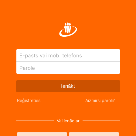
E-pasts vai mob. telefons
Parole
Ienākt
Reģistrēties
Aizmirsi paroli?
Vai ienāc ar