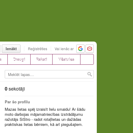
Ienākt
Reģistrēties
Vai ienāc ar
a
Draugi
Raksti
Vēstules
0
sekotāji
Par šo profilu
Mazas lietas spēj izraisīt lielu smaidu! Ar šādu
moto darbojas mājamatniecības izstrādājumu
ražotājs SiStro - radot rotaļlietas un dažādas
praktiskas lietas bērniem, kā arī piegušajiem.