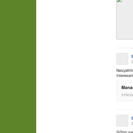
2
Neizpētīt
Interesan
Manas
STROD
2
SiStro sa