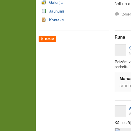
Galerija
šeit un a
Jaunumi
Komen
Kontakti
Runā
Ieteikt
2
Reizēm va
padarītu 
Manas
STROD
3
Kā no zāļ