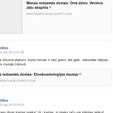
Manas redzamās domas: Otrā dzīve. Vectēva
zāļu skapītis
STRODESINTIJA.BLOGSPOT.COM
SiStro
0. jan 2014 07:59
ie Visuma plašumi, kuros tonnas ir vien grami, bet gadi - sekundes daļiņas.
ts muzejs Lietuvā.
 redzamās domas: Etnokosmoloģijas muzejs
ESINTIJA.BLOGSPOT.COM
SiStro
5. apr 2013 06:55
ņem divas kastes prieka! Jā - kastes, jo prieks taču var slēpties jebkur!