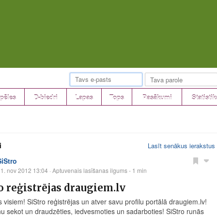
pēles
D-biedri
Lapas
Tops
Pasākumi
Statistik
i
Lasīt senākus ierakstus
SiStro
1. nov 2012 13:04
· Aptuvenais lasīšanas ilgums - 1 min
o reģistrējas draugiem.lv
 visiem! SiStro reģistrējas un atver savu profilu portālā
draugiem.lv
!
u sekot un draudzēties, iedvesmoties un sadarboties! SiStro runās