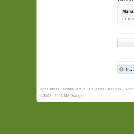
Manas
STROD
Nav 
Iepazīšanās
Mobilā versija
Palīdzība
Kontakti
Notei
© 2004 - 2026 SIA Draugiem