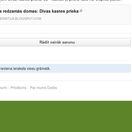
 redzamās domas: Divas kastes prieka
ESINTIJA.BLOGSPOT.COM
Rādīt vairāk sarunu
neviena ieraksta viesu grāmatā.
kumi
Privātums
Par mums
Darbs