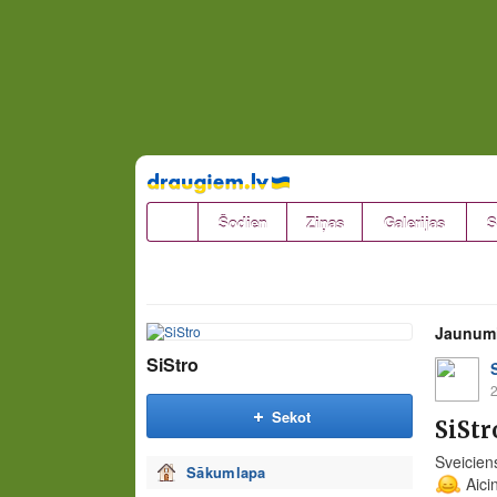
Pāriet
uz
saturu
Šodien
Ziņas
Galerijas
S
Jaunum
SiStro
2
Sekot
SiStr
Sveiciens
Sākumlapa
Aicin