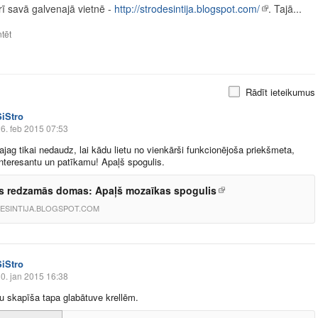
rī savā galvenajā vietnē -
http://strodesintija.blogspot.com/
. Tajā...
tēt
Rādīt ieteikumus
SiStro
6. feb 2015 07:53
jag tikai nedaudz, lai kādu lietu no vienkārši funkcionējoša priekšmeta,
interesantu un patīkamu! Apaļš spogulis.
 redzamās domas: Apaļš mozaīkas spogulis
ESINTIJA.BLOGSPOT.COM
SiStro
0. jan 2015 16:38
u skapīša tapa glabātuve krellēm.