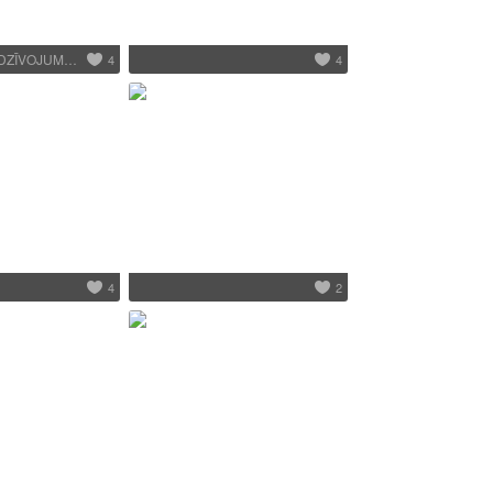
EDZĪVOJUM…
4
4
4
2