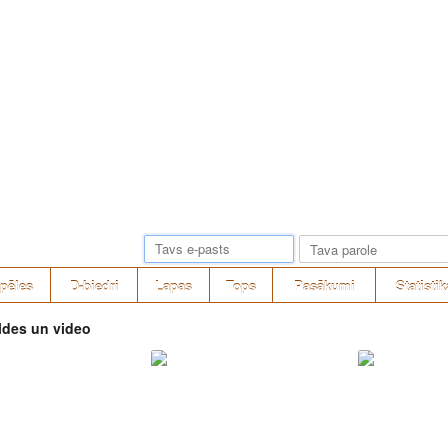
pēles
D-biedri
Lapas
Tops
Pasākumi
Statistik
ldes un video