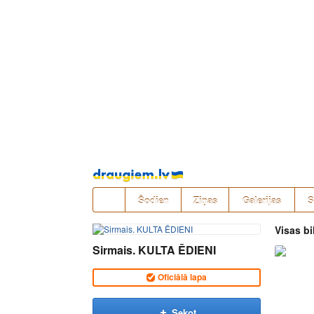
Pāriet
uz
saturu
Šodien
Ziņas
Galerijas
S
Visas bi
Sirmais. KULTA ĒDIENI
Oficiālā lapa
Sekot