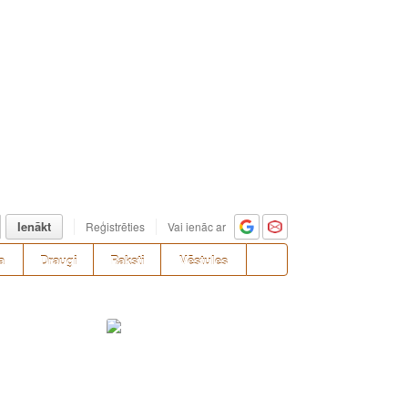
Ienākt
Reģistrēties
Vai ienāc ar
a
Draugi
Raksti
Vēstules