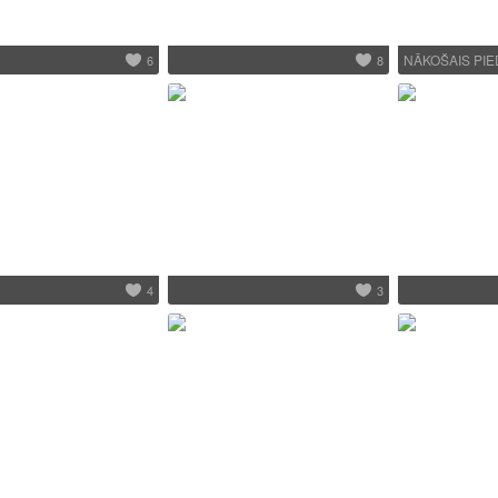
NĀKOŠAIS PI
6
8
4
3