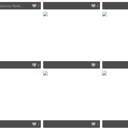
aauuuu rītvak…
2
4
2
1
1
1